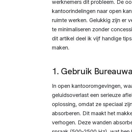
werknemers dit probleem. De oor
kantoorindelingen naar open kan
ruimte werken. Gelukkig zijn er 
te minimaliseren zonder concessi
dit artikel deel ik vijf handige t
maken.
1. Gebruik Bureauw
In open kantooromgevingen, waa
geluidsoverlast een serieuze afl
oplossing, omdat ze speciaal zij
absorberen. Dit maakt het makkeli
verhogen. Deze wanden absorbere
spraak (500-2500 Hz), wat hen b