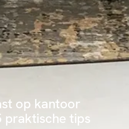
ast op kantoor
 praktische tips