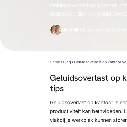
Geluidsoverlast op kantoor kost
praktische tips om geluid direc
Niels Hink
Bijgewerkt: juli 2026
4
m
Home
›
Blog
›
Geluidsoverlast op kantoor vo
Geluidsoverlast op 
tips
Geluidsoverlast op kantoor is e
productiviteit kan beïnvloeden.
vlakbij je werkplek kunnen storen