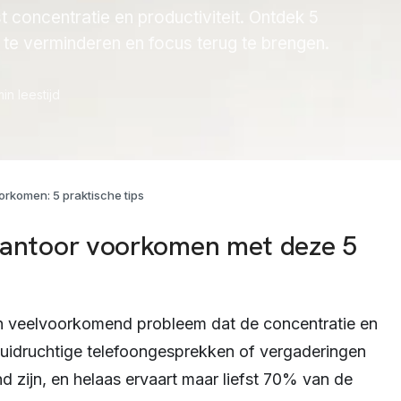
 concentratie en productiviteit. Ontdek 5
t te verminderen en focus terug te brengen.
in leestijd
orkomen: 5 praktische tips
kantoor voorkomen met deze 5
en veelvoorkomend probleem dat de concentratie en
 Luidruchtige telefoongesprekken of vergaderingen
d zijn, en helaas ervaart maar liefst 70% van de