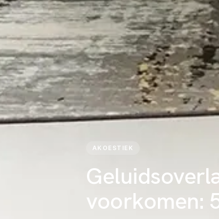
AKOESTIEK
Geluidsoverl
voorkomen: 5