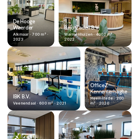
De Hooge
Waerder
Bejo Zaden B.V.
Alkmaar
· 700 m²
·
Warmenhuizen
· 4000 m²
·
2023
2022
OfficeZ
Kennemerhaghe
IBK B.V.
Heemstede
· 200
Veenendaal
· 600 m²
·
2021
m²
·
2020