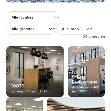
34
projecten
Officez
Bavinckhouse
ROOT3
Amstelveen
· 400
Halfweg
· 350 m²
·
2025
m²
·
2021