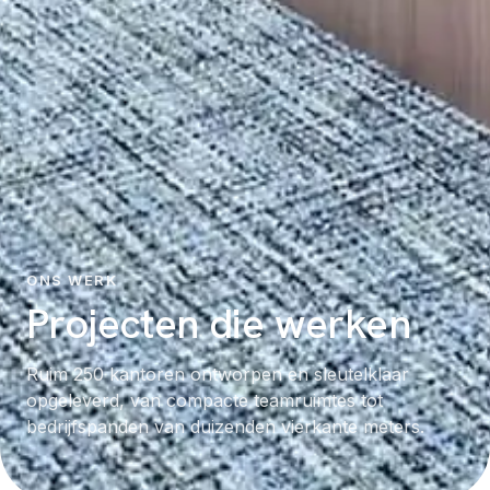
ONS WERK
Projecten die werken
Ruim 250 kantoren ontworpen en sleutelklaar
opgeleverd, van compacte teamruimtes tot
bedrijfspanden van duizenden vierkante meters.