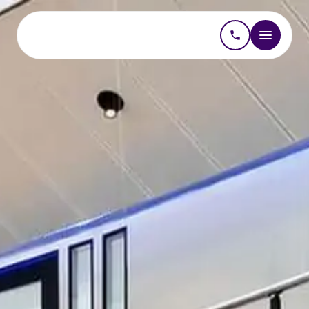
Kantoorinrichting
Projectinrichting
Interieurontwerp kantoor
Kantoormeubilair kopen