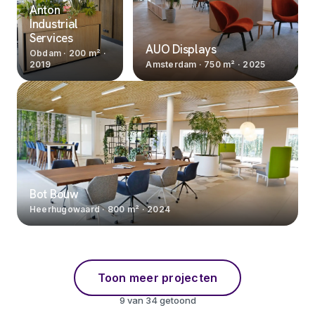
Anton
Industrial
Services
AUO Displays
Obdam
· 200 m²
·
2019
Amsterdam
· 750 m²
·
2025
Contact opnemen
Reactie binnen 1 werkdag
Naam
E-mail
Bot Bouw
Heerhugowaard
· 800 m²
·
2024
Telefoon
(optioneel)
Toon meer projecten
Bericht
(optioneel)
9
van
34
getoond