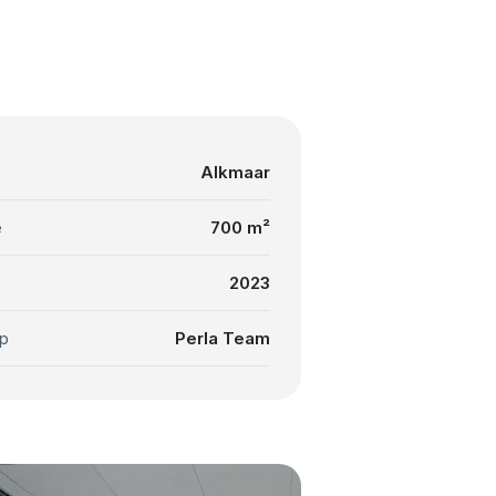
e
Alkmaar
e
700 m²
2023
p
Perla Team