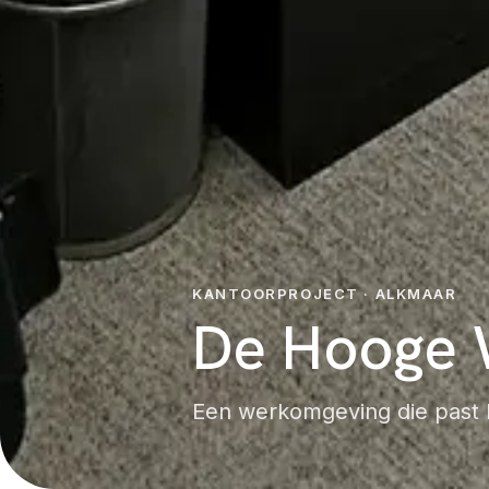
KANTOORPROJECT · ALKMAAR
De Hooge 
Een werkomgeving die past b