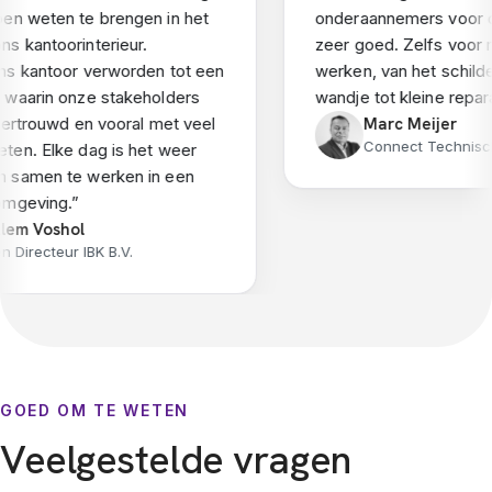
n weten te brengen in het
onderaannemers voor ove
kantoorinterieur.
zeer goed. Zelfs voor rela
s kantoor verworden tot een
werken, van het schilder
waarin onze stakeholders
wandje tot kleine reparati
ertrouwd en vooral met veel
Marc Meijer
Connect Technisch 
en. Elke dag is het weer
samen te werken in een
geving.
”
em Voshol
irecteur IBK B.V.
GOED OM TE WETEN
Veelgestelde vragen