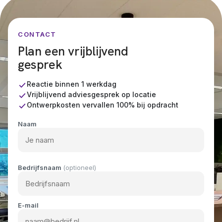
van de omvang van je project, je krijgt vooraf een
concrete planning, zodat je precies weet waar je aan toe
bent.
CONTACT
Plan een vrijblijvend
gesprek
Reactie binnen 1 werkdag
Vrijblijvend adviesgesprek op locatie
Ontwerpkosten vervallen 100% bij opdracht
Naam
Bedrijfsnaam
(optioneel)
E-mail