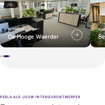
ALKMAAR · 700 M²
WAR
De Hooge Waerder
Be
PERLA ALS JOUW INTERIEURONTWERPER