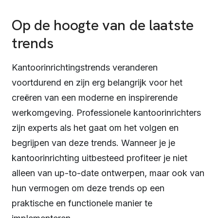
Op de hoogte van de laatste
trends
Kantoorinrichtingstrends veranderen
Contact opnemen
Reactie binnen 1 werkdag
voortdurend en zijn erg belangrijk voor het
Naam
creëren van een moderne en inspirerende
werkomgeving. Professionele kantoorinrichters
zijn experts als het gaat om het volgen en
E-mail
begrijpen van deze trends. Wanneer je je
kantoorinrichting uitbesteed profiteer je niet
Telefoon
(optioneel)
alleen van up-to-date ontwerpen, maar ook van
hun vermogen om deze trends op een
praktische en functionele manier te
Bericht
(optioneel)