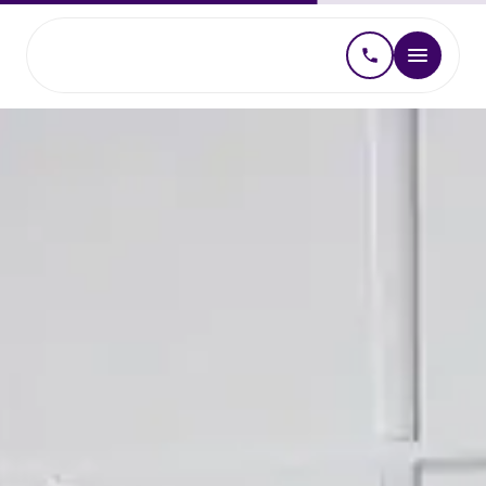
Kantoorinrichting
Projectinrichting
Interieurontwerp kantoor
Kantoormeubilair kopen