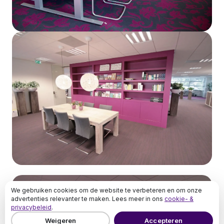
Naam
E-mail
Telefoon
(optioneel)
Bericht
(optioneel)
Versturen
We gebruiken cookies om de website te verbeteren en om onze
advertenties relevanter te maken. Lees meer in ons
cookie- &
privacybeleid
.
Weigeren
Accepteren