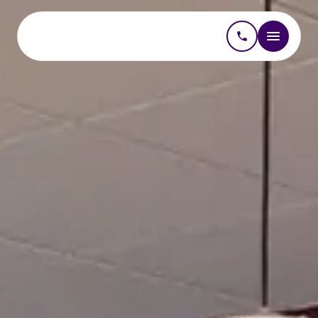
Kantoorinrichting
Projectinrichting
Interieurontwerp kantoor
Kantoormeubilair kopen